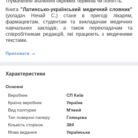
тлумачення значення окремих термінів чи понятть.
Книга
"Латинсько-український медичний словник"
(укладач
Нечай С
.
) стане в пригоді лікарям,
фармацевтам, студентам та викладачам медичних
навчальних закладів, а також перекладачам та
співробітникам редакцій, які працюють з медичними
текстами.
Приховати
Характеристики
Основні
Виробник
СП Київ
Країна виробник
Україна
Вид палітурки
М'який
Тип поверхні паперу
Глянцева
Кількість сторінок
384
Мова видання
Українська