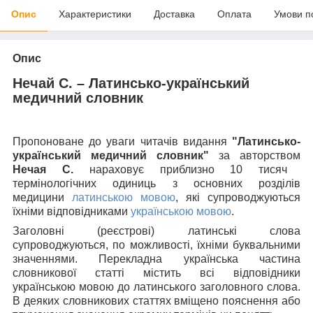
Опис
Характеристики
Доставка
Оплата
Умови п
Опис
Нечай С. – Латинсько-український
медичний словник
Пропоноване до уваги читачів видання
"Латинсько-
український медичний словник"
за авторством
Нечая С.
нараховує приблизно 10 тисяч
термінологічних одиниць з основних розділів
медицини
латинською мовою
, які супроводжуються
їхніми відповідниками
українською мовою
.
Заголовні (реєстрові) латинські слова
супроводжуються, по можливості, їхніми буквальними
значеннями. Перекладна українська частина
словникової статті містить всі відповідники
українською мовою до латинського заголовного слова.
В деяких словникових статтях вміщено пояснення або