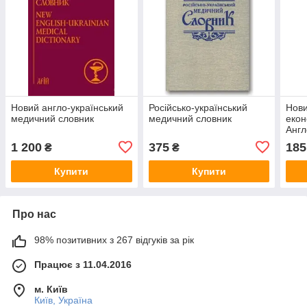
Новий англо-український
Російсько-український
Нови
медичний словник
медичний словник
екон
Англ
укра
1 200
375
185
₴
₴
Купити
Купити
Про нас
98% позитивних з 267 відгуків за рік
Працює з 11.04.2016
м. Київ
Київ, Україна