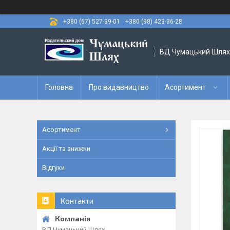
+380 (67) 527-39-01
+380 (98) 423-36-28
ВД Чумацький Шлях
Головна
Про видавництво
Асортимент
Асортимент
Акції та знижки
Відгуки
Контакти
ВД Чумацький Шлях