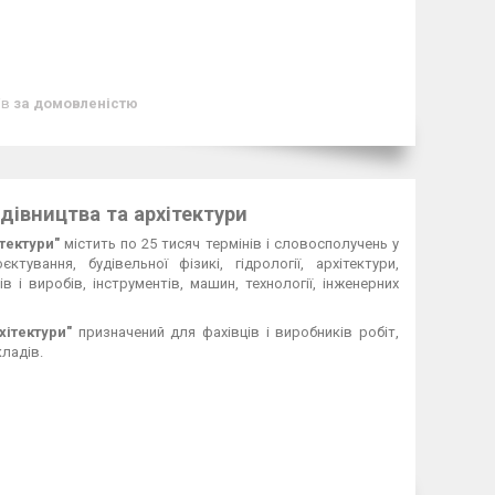
ів
за домовленістю
дівництва та архітектури
ітектури"
містить по 25 тисяч термінів і словосполучень у
тування, будівельної фізикі, гідрології, архітектури,
ів і виробів, інструментів, машин, технології, інженерних
хітектури"
призначений для фахівців і виробників робіт,
кладів.