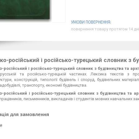
повернення товару протягом 14 дн
ко-російський і російсько-турецький словник з бу
о-російський і російсько-турецький словник з будівництва та арх
-русській та російсько-турецькій частинах. Лексика текстів з проєк
ктури, конструкцій, типології будівель і споруд, будівельних матеріал
адобудівлі, транспорту, економії будівництва.
о-російський і російсько-турецький словник з будівництва та ар
працівників, письменників, викладачів і студентів мовних навчальних за
ація для замовлення
 ₴