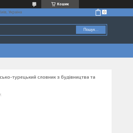
Кошик
Київ, Україна
Пошук...
йсько-турецький словник з будівництва та
И.