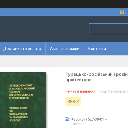
Доставка та оплата
Акції та знижки
Контакти
Турецько-російський і росі
архітектури
Немає в наявності
Код:
Макаров В. 
398 ₴
+380 (67) 527-39-01
Євгеній