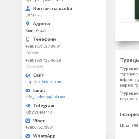
Євгеній
Київ, Україна
+380 (67) 527-39-01
Євгеній
Турець
+380 (98) 423-36-28
Станіслав
"Турецьк
турецько
інфрастру
http://ukrkniga.in.ua
мереж, гр
"Турецьк
info_ukrkniga@ukr.net
наукових 
@bytysiara440
Інформ
Ціна:
398
+380675273901