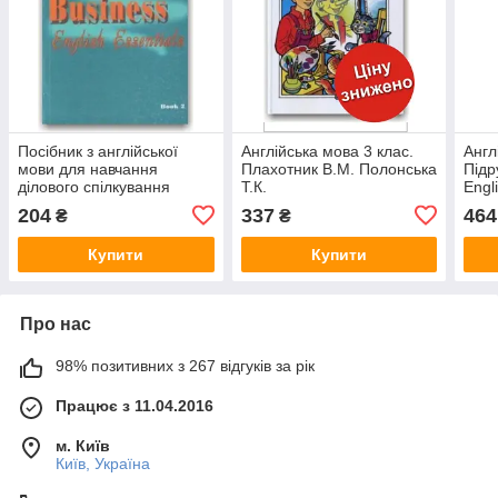
Посібник з англійської
Англійська мова 3 клас.
Англ
мови для навчання
Плахотник В.М. Полонська
Підр
ділового спілкування
Т.К.
Engl
(з а
204
337
464
₴
₴
Купити
Купити
Про нас
98% позитивних з 267 відгуків за рік
Працює з 11.04.2016
м. Київ
Київ, Україна