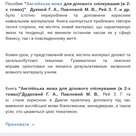
Пособие
"
Англійська мова
для ділового спілкування
(в 2-
х томах)
"
Дукін
ой Г. А., Павлов
ой М. В., Рей З. Г. и др.
було істотно перероблене та доповнене корисним
навчальним матеріалом. Книга налічується приблизно півтори
тисячі сторінок, які містять новий матеріал, що характеризує
зміни та тенденції, які виникли останнім часом як у сфері
бізнесу, так і в повсякденному житті.
Кожен урок, у представленій книзі, містить матеріал ділової та
загальнобутової тематики. Грамматичні та лексичні
вправи орієнтовані на якомога результативніше засвоєння
мовного матеріалу учням.
Книга
"Англійська мова для ділового спілкування
(в 2-х
томах)
"Дудковий Г. А.
, Павловий М. В.
, Рей З. Г. та
ін.
стане корисною в Даючи практичну допомогу під час
вивчення англійської мови бізнесменам, менеджерам, а також
усім, хто цікавиться цією тематикою.
Приховати