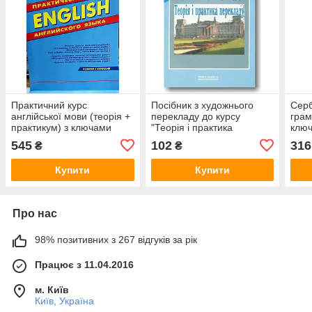
Практичний курс
Посібник з художнього
Серб
англійської мови (теорія +
перекладу до курсу
грам
практикум) з ключами
"Теорія і практика
ключ
перекладу"
прак
545
102
316
₴
₴
Купити
Купити
Про нас
98% позитивних з 267 відгуків за рік
Працює з 11.04.2016
м. Київ
Київ, Україна