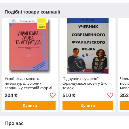
Подібні товари компанії
Українська мова та
Підручник сучасної
Чесь
література. Збірник
французької мови у 2-х
посі
завдань у тестовій формі
томах
мовл
(частина 2) 2019 рік.
204
510
352
₴
₴
Купити
Купити
Про нас