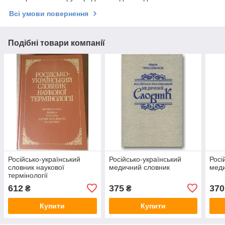
Всі умови повернення
Подібні товари компанії
Російсько-український
Російсько-український
Росі
словник наукової
медичний словник
меди
термінології
612
375
370
₴
₴
Купити
Купити