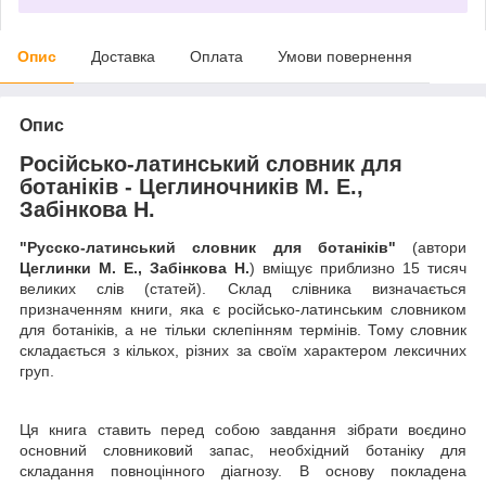
Опис
Доставка
Оплата
Умови повернення
Опис
Російсько-латинський словник для
ботаніків - Цеглиночників М. Е.,
Забінкова Н.
"Русско-латинський словник для ботаніків"
(автори
Цеглинки М. Е., Забінкова Н.
) вміщує приблизно 15 тисяч
великих слів (статей). Склад слівника визначається
призначенням книги, яка є російсько-латинським словником
для ботаніків, а не тільки склепінням термінів. Тому словник
складається з кількох, різних за своїм характером лексичних
груп.
Ця книга ставить перед собою завдання зібрати воєдино
основний словниковий запас, необхідний ботаніку для
складання повноцінного діагнозу. В основу покладена