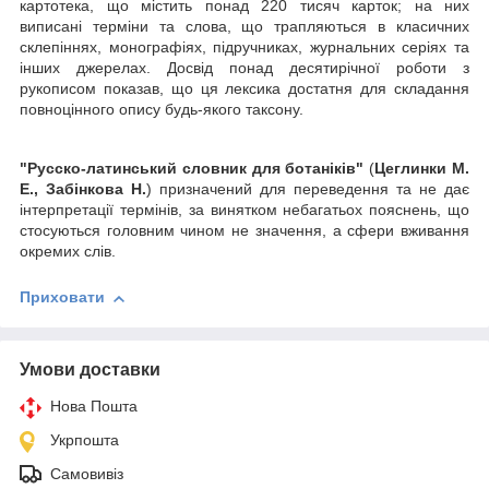
картотека, що містить понад 220 тисяч карток; на них
виписані терміни та слова, що трапляються в класичних
склепіннях, монографіях, підручниках, журнальних серіях та
інших джерелах. Досвід понад десятирічної роботи з
рукописом показав, що ця лексика достатня для складання
повноцінного опису будь-якого таксону.
"Русско-латинський словник для ботаніків"
(
Цеглинки М.
Е., Забінкова Н.
) призначений для переведення та не дає
інтерпретації термінів, за винятком небагатьох пояснень, що
стосуються головним чином не значення, а сфери вживання
окремих слів.
Приховати
Умови доставки
Нова Пошта
Укрпошта
Самовивіз