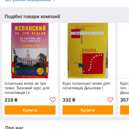
Подібні товари компанії
Іспанська мова за три
Курс іспанської мови для
Курс
тижні. Базовий курс для
початківців Дишлєва І.
тих,
початківців (з
Дишл
аудіододатком)
219
332
357
₴
₴
Купити
Купити
Про нас