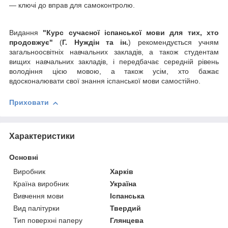
— ключі до вправ для самоконтролю.
Видання
"Курс сучасної іспанської мови для тих, хто
продовжує"
(
Г. Нуждін та ін.
) рекомендується учням
загальноосвітніх навчальних закладів, а також студентам
вищих навчальних закладів, і передбачає середній рівень
володіння цією мовою, а також усім, хто бажає
вдосконалювати свої знання іспанської мови самостійно.
Приховати
Характеристики
Основні
Виробник
Харків
Країна виробник
Україна
Вивчення мови
Іспанська
Вид палітурки
Твердий
Тип поверхні паперу
Глянцева