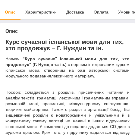
Опис
Характеристики
Доставка
Оплата
Умови п
Опис
Курс сучасної іспанської мови для тих,
хто продовжує – Г. Нуждин та ін.
Навчач
"Курс сучасної іспанської мови для тих, хто
продовжує"
(
Г. Нуждін та ін.
) є першим інтегрованим курсом
іспанської мови, створеним на базі авторської системи
модульного подаваннялексичного матеріалу.
Пособіє складається з розділів, присвячених читання й
аналізу текстів, граматиці, лексичним і граматичним вправам,
розмовній мові, прагматиці, міжкультурному спілкуванню,
творчим майстерням. Також є розділ з організації бесід. Всі
вищевкачені розділи є новаторськими й унікальними й в
конкретному такому вигляді не наявні в інших підручниках
іспанської мови. У комплекті до видання додається CD-диск з
аудіоматеріалом. Крім того, у підручнику надаються відповіді