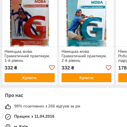
Німецька мова.
Німецька мова.
Німе
Граматичний практикум.
Граматичний практикум.
Робо
1-й рівень
2-й рівень
підр
Hall
332
332
178
₴
₴
Купити
Купити
Про нас
98% позитивних з 266 відгуків за рік
Працює з 11.04.2016
м. Київ