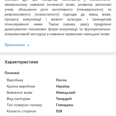
уважальному навчанні іноземної мови, розвитку автономії
учнів, збільшенні ролі когнітивного (пізнавального) та
рефлексивного (осмисленого) підходів до явищ мови,
процесу комунікації і мовної культури, і принципам
опановування ними. Також окрему увагу приділено
домінуванню письмових форм комунікації та функціонально-
комунікативній методиці в навчанні граматики німецької мови.
Приховати
Характеристики
Основні
Виробник
Логос
Країна виробник
Україна
Вивчення мови
Німецький
Вид палітурки
Твердий
Тип поверхні паперу
Глянцева
Кількість сторінок
528