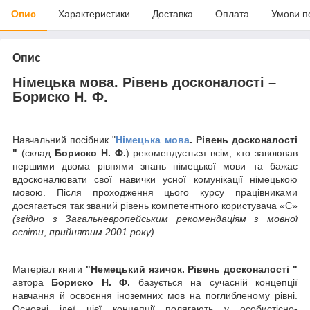
Опис
Характеристики
Доставка
Оплата
Умови п
Опис
Німецька мова. Рівень досконалості –
Бориско Н. Ф.
Навчальний посібник "
Німецька мова
. Рівень досконалості
"
(склад
Бориско Н. Ф.
) рекомендується всім, хто завоював
першими двома рівнями знань німецької мови та бажає
вдосконалювати свої навички усної комунікації німецькою
мовою. Після проходження цього курсу працівниками
досягається так званий рівень компетентного користувача «С»
(згідно з Загальневропейським рекомендаціям з мовної
освіти
,
прийнятим 2001 року).
Матеріал книги
"Немецький язичок. Рівень досконалості "
автора
Бориско Н. Ф.
базується на сучасній концепції
навчання й освоєння іноземних мов на поглибленому рівні.
Основні ідеї цієї концепції полягають у особистісно-