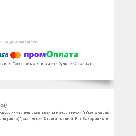
ів
за домовленістю
латежі. Тепер ви можете купити будь-який товар не
ка)
мовних словників назв тварин п'ятий випуск
"П'ютімовний
ранцузька)"
, складений
Стригановий Б. Р. і Захаровим А.