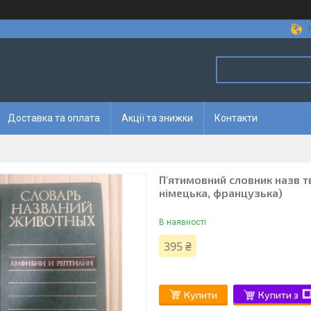
Доставка та оплата
Акції та знижки
Контакти
П'ятимовний словник назв тва
німецька, французька)
В наявності
395 ₴
Купити
Купити з