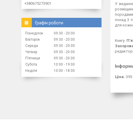
+380675273901
У виданні
розміщен
породами 
понад 3 т
Графік роботи
для кожно
Понеділок
09:30
20:00
Вівторок
09:30
20:00
Книгу
П'я
Середа
09:30
20:00
Захорова
редактора
Четвер
09:30
20:00
Пʼятниця
09:30
20:00
Субота
10:00
19:00
Інформ
Неділя
10:00
18:00
Ціна:
395