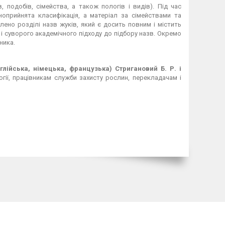
, подобів, сімейства, а також пологів і видів). Під час
оприйнята класифікація, а матеріал за сімействами та
ено розділі назв жуків, який є досить повним і містить
і суворого академічного підходу до підбору назв. Окремо
ника.
глійська, німецька, французька) Стригановий Б. Р. і
ії, працівникам служби захисту рослин, перекладачам і