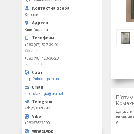
Євгеній
Київ, Україна
+380 (67) 527-39-01
Євгеній
+380 (98) 423-36-28
Станіслав
http://ukrkniga.in.ua
info_ukrkniga@ukr.net
П'ятим
Комахи 
@bytysiara440
До уваги 
словник 
А.
+380675273901