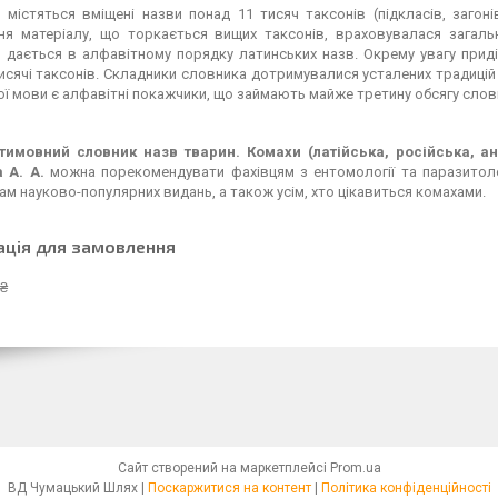
 містяться вміщені назви понад 11 тисяч таксонів (підкласів, загонів
ня матеріалу, що торкається вищих таксонів, враховувалася загальн
дається в алфавітному порядку латинських назв. Окрему увагу приділ
исячі таксонів. Складники словника дотримувалися усталених традицій 
ї мови є алфавітні покажчики, що займають майже третину обсягу слов
тимовний словник назв тварин. Комахи (латійська, російська, ан
 А. А.
можна порекомендувати фахівцям з ентомології та паразитолог
м науково-популярних видань, а також усім, хто цікавиться комахами.
ація для замовлення
 ₴
Сайт створений на маркетплейсі
Prom.ua
ВД Чумацький Шлях |
Поскаржитися на контент
|
Політика конфіденційності