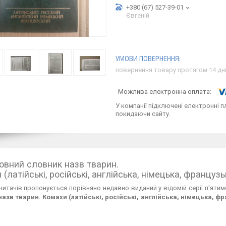
+380 (67) 527-39-01
Євгеній
повернення товару протягом 14 дн
У компанії підключені електронні п
покидаючи сайту.
овний словник назв тварин.
(латійські, російські, англійська, німецька, французь
читачів пропонується порівняно недавно виданий у відомій серії п'яти
назв тварин. Комахи (латійські, російські, англійська, німецька, ф