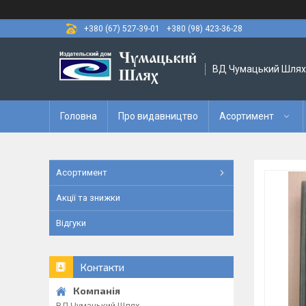
+380 (67) 527-39-01
+380 (98) 423-36-28
ВД Чумацький Шлях
Головна
Про видавництво
Асортимент
Асортимент
Акції та знижки
Відгуки
Контакти
ВД Чумацький Шлях