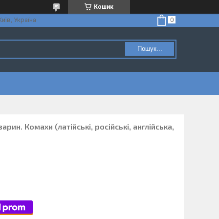
Кошик
Київ, Україна
Пошук...
рин. Комахи (латійські, російські, англійська,