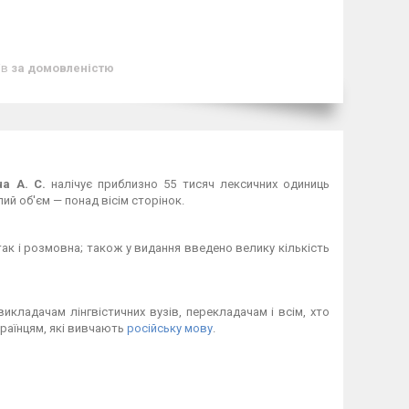
ів
за домовленістю
а А. С.
налічує приблизно 55 тисяч лексичних одиниць
й об'єм — понад вісім сторінок.
ак і розмовна; також у видання введено велику кількість
икладачам лінгвістичних вузів, перекладачам і всім, хто
раїнцям, які вивчають
російську мову
.