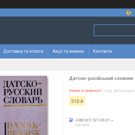
Доставка та оплата
Акції та знижки
Контакти
Датско-російський словник
Немає в наявності
Код:
Датско-русс
918 ₴
+380 (67) 527-39-01
Євгеній