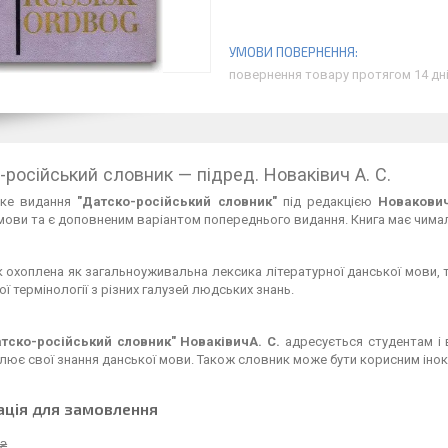
повернення товару протягом 14 дн
-російський словник — підред. Новаківич А. С.
ське видання
"Датско-російський словник"
під редакцією
Новакович
мови та є доповненим варіантом попереднього видання. Книга має чимали
 охоплена як загальноуживальна лексика літературної данської мови, т
ої термінології з різних галузей людських знань.
тско-російський словник" НоваківичА. С.
адресується студентам і в
ює свої знання данської мови. Також словник може бути корисним інок
ація для замовлення
 ₴