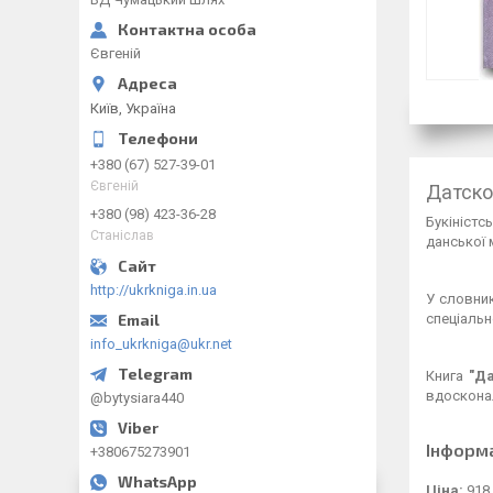
Євгеній
Київ, Україна
+380 (67) 527-39-01
Євгеній
Датско
+380 (98) 423-36-28
Букініст
Станіслав
данської 
http://ukrkniga.in.ua
У словник
спеціальн
info_ukrkniga@ukr.net
Книга
"Да
вдосконал
@bytysiara440
Інформ
+380675273901
Ціна:
918