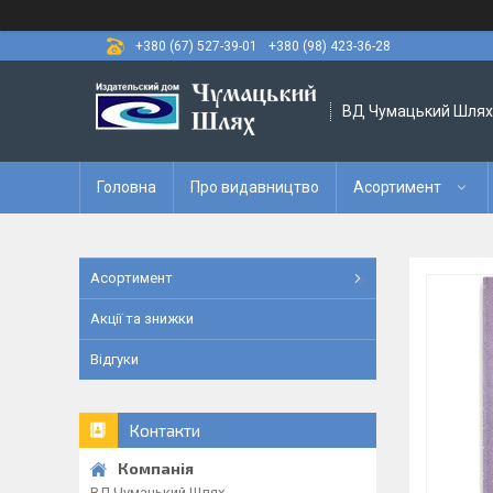
+380 (67) 527-39-01
+380 (98) 423-36-28
ВД Чумацький Шлях
Головна
Про видавництво
Асортимент
Асортимент
Акції та знижки
Відгуки
Контакти
ВД Чумацький Шлях