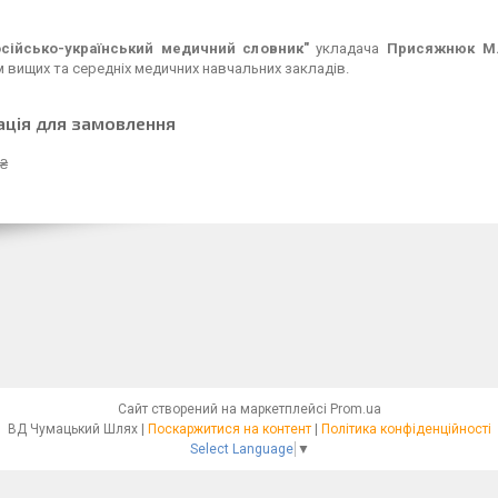
сійсько-український медичний словник"
укладача
Присяжнюк М.
 вищих та середніх медичних навчальних закладів.
ація для замовлення
 ₴
Сайт створений на маркетплейсі
Prom.ua
ВД Чумацький Шлях |
Поскаржитися на контент
|
Політика конфіденційності
Select Language
▼