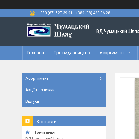
+380 (67) 527-39-01
+380 (98) 423-36-28
ВД Чумацький Шлях
Головна
Про видавництво
Асортимент
Асортимент
Акції та знижки
Відгуки
Контакти
ВД Чумацький Шлях