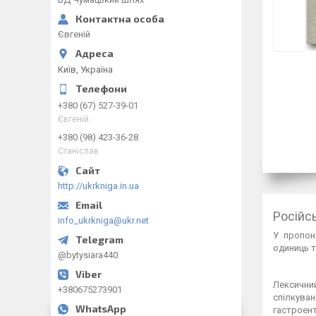
Євгеній
Київ, Україна
+380 (67) 527-39-01
Євгеній
+380 (98) 423-36-28
Станіслав
http://ukrkniga.in.ua
Російс
info_ukrkniga@ukr.net
У пропон
одиниць т
@bytysiara440
Лексични
+380675273901
спілкува
гастроент