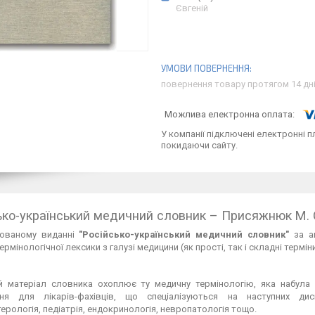
Євгеній
повернення товару протягом 14 дн
У компанії підключені електронні п
покидаючи сайту.
ько-український медичний словник – Присяжнюк М. 
ованому виданні
"Російсько-український медичний словник"
за а
ермінологічної лексики з галузі медицини (як прості, так і складні термі
й матеріал словника охоплює ту медичну термінологію, яка набул
ння для лікарів-фахівців, що спеціалізуються на наступних дисци
ерологія, педіатрія, ендокринологія, невропатологія тощо.