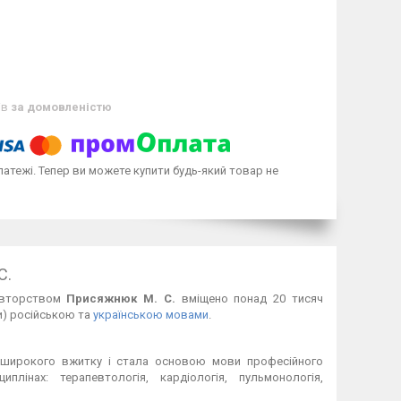
ів
за домовленістю
латежі. Тепер ви можете купити будь-який товар не
С.
вторством
Присяжнюк М. С.
вміщено понад 20 тисяч
ни) російською та
українською мовами
.
а широкого вжитку і стала основою мови професійного
плінах: терапевтологія, кардіологія, пульмонологія,