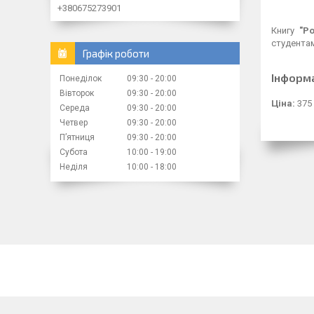
+380675273901
Книгу
"Ро
студентам
Графік роботи
Інформ
Понеділок
09:30
20:00
Вівторок
09:30
20:00
Ціна:
375
Середа
09:30
20:00
Четвер
09:30
20:00
Пʼятниця
09:30
20:00
Субота
10:00
19:00
Неділя
10:00
18:00