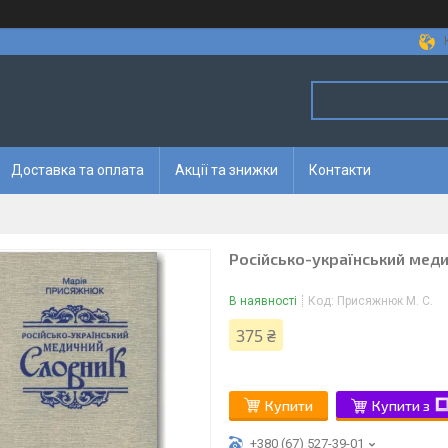
Доставка та оплата
Акції та знижки
Контакти
Російсько-український мед
В наявності
Код:
Присяжнюк М. С.
375 ₴
Купити
Купити з
+380 (67) 527-39-01