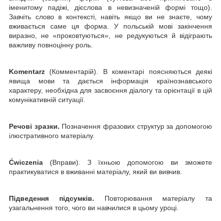
іменитому падіжі, дієслова в невизначеній формі тощо).
Завчіть слово в контексті, навіть якщо ви не знаєте, чому
вживається саме ця форма. У польській мові закінчення
виразно, не «проковтуються», не редукуються й відіграють
важливу повноцінну роль.
Komentarz
(Комментарій). В коментарі поясняються деякі
явища мови та дається інформація країнознавського
характеру, необхідна для засвоєння діалогу та орієнтації в цій
комунікативній ситуації.
Речові зразки.
Позначення фразових структур за допомогою
ілюстративного матеріалу.
Ćwiczenia
(Вправи). З їхньою допомогою ви зможете
практикуватися в вживанні матеріалу, який ви вивчив.
Підведення підсумків.
Повторювання матеріалу та
узагальнення того, чого ви навчилися в цьому уроці.