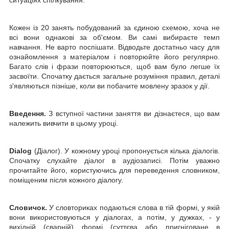
ситуаціях спілкування.
Кожен із 20 занять побудований за єдиною схемою, хоча не
всі вони однакові за об'ємом. Ви самі вибираєте темп
навчання. Не варто поспішати. Відводьте достатньо часу для
ознайомлення з матеріалом і повторюйте його регулярно.
Багато слів і фрази повторюються, щоб вам було легше їх
засвоїти. Спочатку дається загальне розуміння правил, деталі
з'являються пізніше, коли ви побачите мовлену зразок у дії.
Введення.
З вступної частини заняття ви дізнаєтеся, що вам
належить вивчити в цьому уроці.
Dialog
(Діалог). У кожному уроці пропонується кілька діалогів.
Спочатку слухайте діалог в аудіозаписі. Потім уважно
прочитайте його, користуючись для переведення словником,
поміщеним після кожного діалогу.
Словичок.
У словториках подаються слова в тій формі, у якій
вони використовуються у діалогах, а потім, у дужках,
-
у
вихідній (сварній) формі (суттєва або пригніговане в