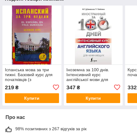
Іспанська мова за три
Іноземна за 100 днів.
Курс
тижні. Базовий курс для
Інтенсивний курс
поча
початківців (з
англійської мови для
аудіододатком)
початківців
219
347
332
₴
₴
Купити
Купити
Про нас
98% позитивних з 267 відгуків за рік