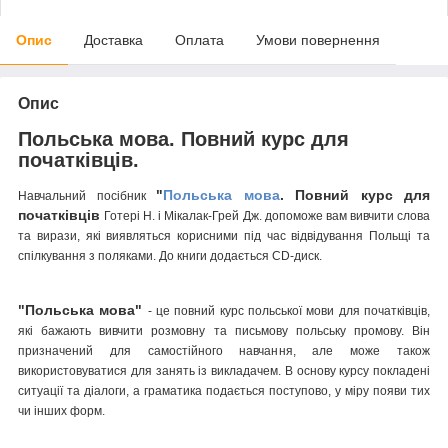
Опис
Доставка
Оплата
Умови повернення
Опис
Польська мова. Повний курс для
початківців.
"
Польська мова
. Повний курс для
Навчальний посібник
початківців
Готері Н. і Мікалак-Грей Дж. допоможе вам вивчити слова
та вирази, які виявляться корисними під час відвідування Польщі та
спілкування з поляками. До книги додається CD-диск.
"Польська мова"
-
це повний курс польської мови для початківців,
які бажають вивчити розмовну та письмову польську промову. Він
призначений для самостійного навчання, але може також
використовуватися для занять із викладачем. В основу курсу покладені
ситуації та діалоги, а граматика подається поступово, у міру появи тих
чи інших форм.