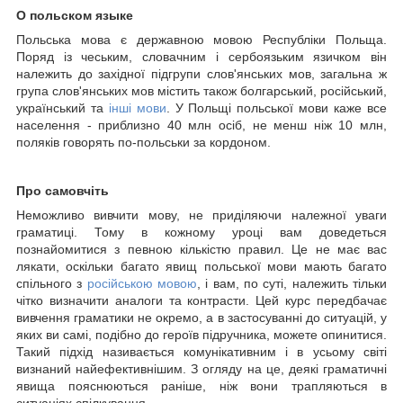
О польском языке
Польська мова є державною мовою Республіки Польща.
Поряд із чеським, словачним і сербоязьким язичком він
належить до західної підгрупи слов'янських мов, загальна ж
група слов'янських мов містить також болгарський, російський,
український та
інші мови
. У Польщі польської мови каже все
населення
-
приблизно 40 млн осіб, не менш ніж 10 млн,
поляків говорять по-польськи за кордоном.
Про самовчіть
Неможливо вивчити мову, не приділяючи належної уваги
граматиці. Тому в кожному уроці вам доведеться
познайомитися з певною кількістю правил. Це не має вас
лякати, оскільки багато явищ польської мови мають багато
спільного з
російською мовою
, і вам, по суті, належить тільки
чітко визначити аналоги та контрасти. Цей курс передбачає
вивчення граматики не окремо, а в застосуванні до ситуацій, у
яких ви самі, подібно до героїв підручника, можете опинитися.
Такий підхід називається комунікативним і в усьому світі
визнаний найефективнішим. З огляду на це, деякі граматичні
явища пояснюються раніше, ніж вони трапляються в