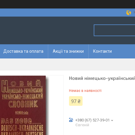
Доставка та оплата
Акції та знижки
Контакти
Новий німецько-український
Немає в наявності
97 ₴
+380 (67) 527-39-01
Євгеній