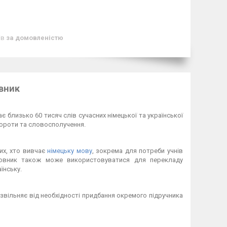
ів
за домовленістю
овник
 близько 60 тисяч слів сучасних німецької та української
вороти та словосполучення.
их, хто вивчає
німецьку мову
, зокрема для потреби учнів
 Словник також може використовуватися для перекладу
їнську.
звільняє від необхідності придбання окремого підручника