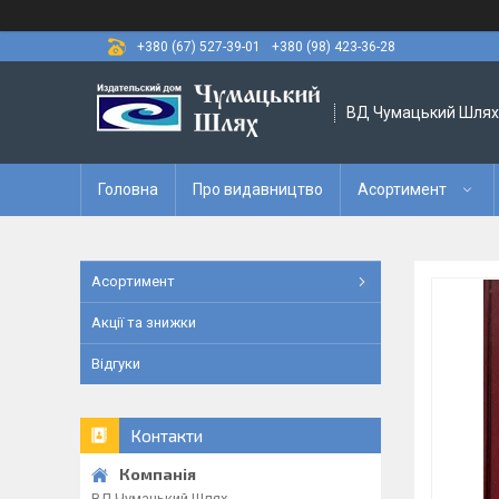
+380 (67) 527-39-01
+380 (98) 423-36-28
ВД Чумацький Шлях
Головна
Про видавництво
Асортимент
Асортимент
Акції та знижки
Відгуки
Контакти
ВД Чумацький Шлях