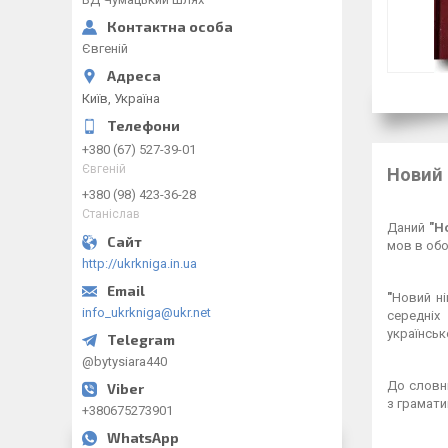
Євгеній
Київ, Україна
+380 (67) 527-39-01
Євгеній
Новий 
+380 (98) 423-36-28
Станіслав
Даний
"Н
мов в обо
http://ukrkniga.in.ua
"
Новий ні
info_ukrkniga@ukr.net
середніх
українськ
@bytysiara440
До словни
з грамати
+380675273901