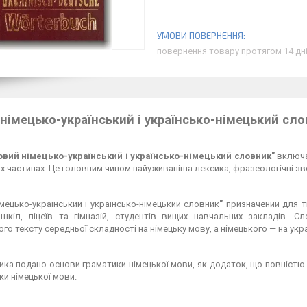
повернення товару протягом 14 дн
німецько-український і українсько-німецький сл
овий німецько-український і українсько-німецький словник"
включає
х частинах.
Це головним чином найуживаніша лексика, фразеологічні з
мецько-український і українсько-німецький словник
"
призначений для т
 шкіл, ліцеїв та гімназій, студентів вищих навчальних закладів.
ого тексту середньої складності на німецьку мову, а німецького — на укра
ка подано основи граматики німецької мови, як додаток, що повністю 
ки німецької мови.