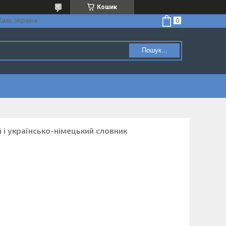
Кошик
Київ, Україна
Пошук...
 і українсько-німецький словник