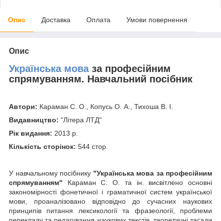
Опис
Доставка
Оплата
Умови повернення
Опис
Українська мова
за професійним
спрямуванням. Навчальний посібник
Автори:
Караман С. О., Копусь О. А., Тихоша В. І.
Видавництво:
"Літера ЛТД"
Рік видання:
2013 р.
Кількість сторінок:
544 стор.
У навчальному посібнику
"Українська мова за професійним
спрямуванням"
Караман С. О. та ін. висвітлено основні
закономірності фонетичної і граматичної систем української
мови, проаналізовано відповідно до сучасних наукових
принципів питання лексикології та фразеології, проблеми
перекладу та редагування наукових текстів, теоретичні засади