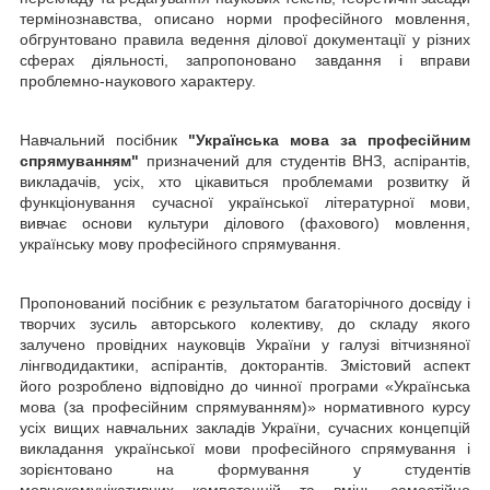
термінознавства, описано норми професійного мовлення,
обгрунтовано правила ведення ділової документації у різних
сферах діяльності, запропоновано завдання і вправи
проблемно-наукового характеру.
Навчальний посібник
"Українська мова за професійним
спрямуванням"
призначений для студентів ВНЗ, аспірантів,
викладачів, усіх, хто цікавиться проблемами розвитку й
функціонування сучасної української літературної мови,
вивчає основи культури ділового (фахового) мовлення,
українську мову професійного спрямування.
Пропонований посібник є результатом багаторічного досвіду і
творчих зусиль авторського колективу, до складу якого
залучено провідних науковців України у галузі вітчизняної
лінгводидактики, аспірантів, докторантів. Змістовий аспект
його розроблено відповідно до чинної програми «Українська
мова (за профе­сійним спрямуванням)» нормативного курсу
усіх вищих навчальних закладів України, сучасних концепцій
викладання української мови професійного спряму­вання і
зорієнтовано на формування у студентів