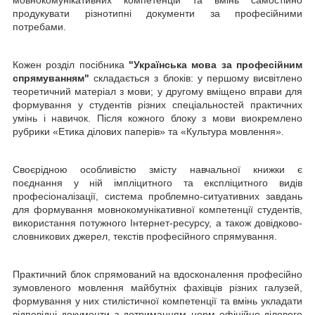
мовнокомунікативних компетенцій та вмінь самостійно
продукувати різнотипні документи за професійними
потребами.
Кожен розділ посібника
"Українська мова за професійним
спрямуванням"
складається з блоків: у першому висвітлено
теоре­тичний матеріал з мови; у другому вміщено вправи для
формування у студентів різних спеціальностей практичних
умінь і навичок. Після кожного блоку з мови виокремлено
рубрики «Етика ділових паперів» та «Культура мовлення».
Своєрідною особливістю змісту навчальної книжки є
поєднання у ній імпліцитного та експліцитного видів
професіоналізації, система проблемно-ситуатив­них завдань
для формування мовнокомунікативної компетенції студентів,
вико­ристання потужного Інтернет-ресурсу, а також довідково-
словникових джерел, текстів професійного спрямування.
Практичний блок спрямований на вдосконалення професійно
зумовленого мовлення майбутніх фахівців різних галузей,
формування у них стилістичної компетенції та вмінь укладати
відповідні документи з дотриманням норм офіційно-ділового