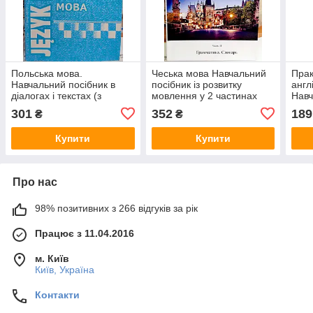
Польська мова.
Чеська мова Навчальний
Прак
Навчальний посібник в
посібник із розвитку
англ
діалогах і текстах (з
мовлення у 2 частинах
Навч
граматикою)
301
352
189
₴
₴
Купити
Купити
Про нас
98% позитивних з 266 відгуків за рік
Працює з 11.04.2016
м. Київ
Київ, Україна
Контакти