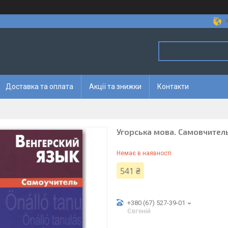
Доставка та оплата
Акції та знижки
Контакти
Угорська мова. Самовчител
Немає в наявності
541 ₴
+380 (67) 527-39-01
Євгеній