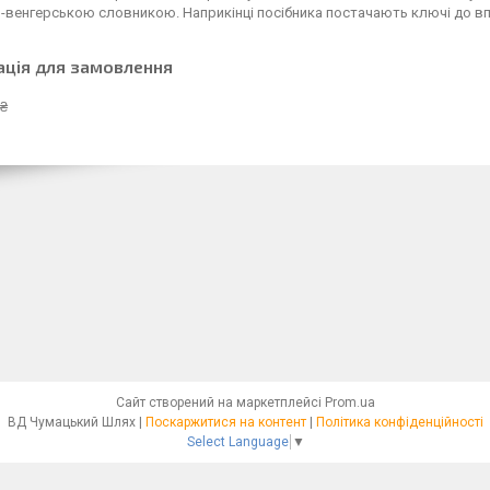
-венгерською словникою. Наприкінці посібника постачають ключі до впр
ація для замовлення
 ₴
Сайт створений на маркетплейсі
Prom.ua
ВД Чумацький Шлях |
Поскаржитися на контент
|
Політика конфіденційності
Select Language
▼