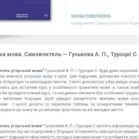
повернення товару протягом 14 дн
ка мова. Самовчитель — Гуськова А. П., Туроцкі С.
тель угорської мови"
Гуськовий А. П. і Туроцки С. буде дуже корисний 
нає вивчати
угорську мову
з нуля. Цей підручник допоможе освоїти на
я літератури та нескладних текстів. З його допомогою у Вас вийде опа
 книга дає вступний курс у особливості граматики мови, а також зн
 Ви пройдете повний курс, то неодмінно зможете без особливих труднощі
и жителями Угорщині. Щоб швидко запам'ятати звичайні мовні конст
нням
-
і цього досить! (з переліком таблиць за конкретними темами
вувати цю книгу як розмовник практично на всі випадки життя.
тель угорської мови"
Гуськовий А. П. і Туроцки С. містить інформацію 
рисною під час подорожей у Угорщині. В самовчіть наводяться кумедні ди
 меті підвищити ефективність процесу навчання мови та позбавити ску