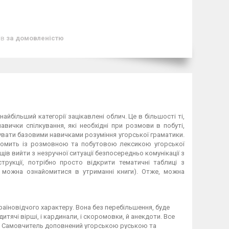
ів
за домовленістю
найбільший категорії зацікавлені облич. Це в більшості ті,
вички спілкування, які необхідні при розмови в побуті,
нувати базовими навичками розуміння угорської граматики.
айомить із розмовною та побутовою лексикою угорської
в вийти з незручної ситуації безпосередньо комунікації з
рукції, потрібно просто відкрити тематичні таблиці з
 можна ознайомитися в утриманні книги). Отже, можна
країновідчого характеру. Вона без перебільшення, буде
тячі вірші, і кардинали, і скоромовки, й анекдоти. Все
кі. Самовчитель доповнений угорською руською та