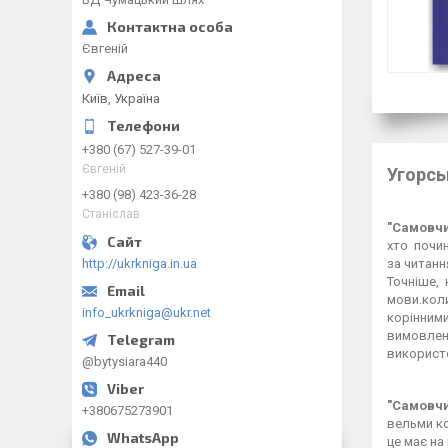
Євгеній
Київ, Україна
+380 (67) 527-39-01
Євгеній
Угорсь
+380 (98) 423-36-28
Станіслав
"Самовчи
хто почи
http://ukrkniga.in.ua
за читанн
Точніше,
мови.коли
info_ukrkniga@ukr.net
корінним
вимовле
використо
@bytysiara440
"Самовчи
+380675273901
вельми ко
це має на