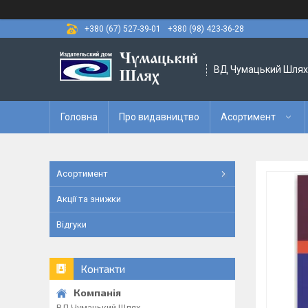
+380 (67) 527-39-01
+380 (98) 423-36-28
ВД Чумацький Шлях
Головна
Про видавництво
Асортимент
Асортимент
Акції та знижки
Відгуки
Контакти
ВД Чумацький Шлях