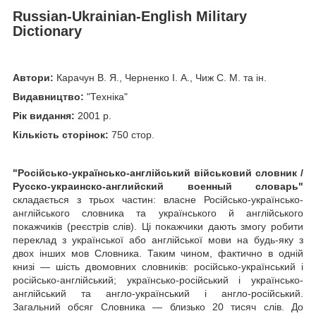
Russian-Ukrainian-English Military
Dictionary
Автори:
Карачун В. Я., Черненко І. А., Чиж С. М. та ін.
Видавництво:
"Техніка"
Рік видання:
2001 р.
Кількість сторінок:
750 стор.
"Російсько-українсько-англійський військовий словник /
Русско-украинско-английский военный словарь"
складається з трьох частин: власне Російсько-українсько-
англійського словника та українського й англійського
покажчиків (реєстрів слів). Ці покажчики дають змогу робити
переклад з української або англійської мови на будь-яку з
двох інших мов Словника. Таким чином, фактично в одній
книзі — шість двомовних словників: російсько-український і
російсько-англійський; українсько-російський і українсько-
англійський та англо-український і англо-російський.
Загальний обсяг Словника — близько 20 тисяч слів. До