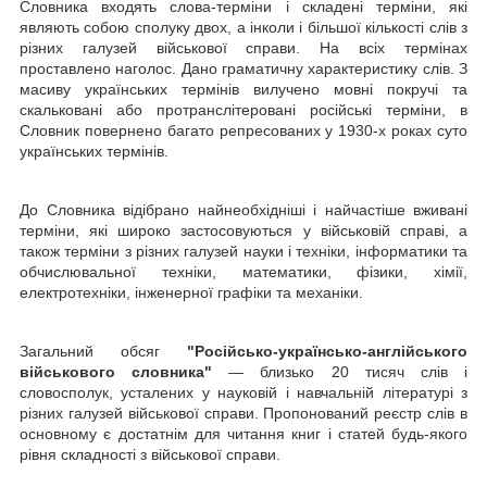
Словника входять слова-терміни і складені терміни, які
являють собою сполуку двох, а інколи і більшої кількості слів з
різних галузей військової справи. На всіх термінах
проставлено наголос. Дано граматичну характеристику слів. З
масиву українських термінів вилучено мовні покручі та
скальковані або протранслітеровані російські терміни, в
Словник повернено багато репресованих у 1930-х роках суто
українських термінів.
До Словника відібрано найнеобхідніші і найчастіше вживані
терміни, які широко застосовуються у військовій справі, а
також терміни з різних галузей науки і техніки, інформатики та
обчислювальної техніки, математики, фізики, хімії,
електротехніки, інженерної графіки та механіки.
Загальний обсяг
"Російсько-українсько-англійського
військового словника"
— близько 20 тисяч слів і
словосполук, усталених у науковій і навчальній літературі з
різних галузей військової справи. Пропонований реєстр слів в
основному є достатнім для читання книг і статей будь-якого
рівня складності з військової справи.