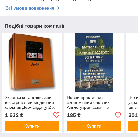
Всі умови повернення
Подібні товари компанії
Українсько-англійський
Новий практичний
Вели
ілюстрований медичний
економічний словник.
укра
словник Дорланда (у 2-х
Англо-український та
англ
томах)
українсько-англійський
слов
1 632
185
301
₴
₴
Купити
Купити