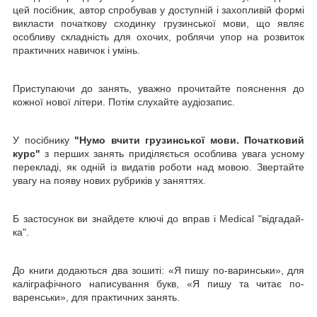
цей посібник, автор спробував у доступній і захопливій формі
викласти початкову сходинку грузинської мови, що являє
особливу складність для охочих, роблячи упор на розвиток
практичних навичок і умінь.
Приступаючи до занять, уважно прочитайте пояснення до
кожної нової літери. Потім слухайте аудіозапис.
У посібнику
"
Нумо вчити грузинської мови. Початковий
курс
"
з перших занять приділяється особлива увага усному
перекладі, як одній із видатів роботи над мовою. Звертайте
увагу на появу нових рубриків у заняттях.
Б застосунок ви знайдете ключі до вправ і Medical "відгадай-
ка".
До книги додаються два зошиті: «Я пишу по-варинськи», для
каліграфічного написування букв, «Я пишу та читає по-
варенськи», для практичних занять.