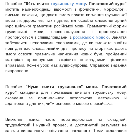
Пособие
"94ть вчити
грузинську мову
. Початковий курс
"
містить найнеобхідніші відомості з фочистики, морфології,
письма, лексики, що дають змогу почати вивчання грузинської
мови як дорослим, так і дітям, які освоїли елеменцітарний
курс шкільної граматики російської мови. Грамматичні форми
грузинської мови, словосполучення і пропонування
пропонуються в співвідповіданні з
російською мовою
. Заняття
забезпечені невеликими словниками, де ви зможете знайти
нові для вас слова, лінійки для пропису на сторінках дають
змогу освоїти правильне написання нових букв, пройдений
матеріал пропонується закріпити нескладними цікавими
вправами. Кожен урок має аудіо-супровід. Справжнє видання
виправлено.
Пособие
"
Нумо вчити грузинської мови. Початковий
курс
"
складена для початківців вивчати грузинську мову,
складена за оригінальною авторською методикою й
адаптована для тих, чиїм основною мовою є російська.
Вивчення язика часто перетворюється на складний,
трудомісткий і нудний процес, а достигнутий результат не
завжди виправдовує очікування навчаного. Тому, складаючи