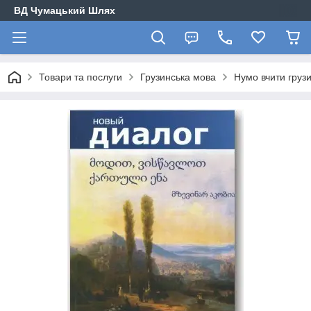
ВД Чумацький Шлях
Товари та послуги
Грузинська мова
Нумо вчити груз