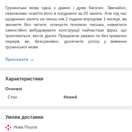
Грузинська мова одна з давніх і дуже багатих. Звичайно,
неможливо освоїти його в поєднанні за 20 занять. Але під час
щоденних занять не менш ніж 2 години впродовж 1 місяця, ви
зможете біго читати, опануєте технікою письма, навчитеся
самостійно вибудовувати конструкції найчастіше фраз, що
трапляються; вести діалог. Працюючи уважно та без тривалих
перерв, ви, безсумнівно, досягнете успіху у вивченні
грузинської мови.
Приховати
Характеристики
Основні
Стан
Новий
Умови доставки
Нова Пошта