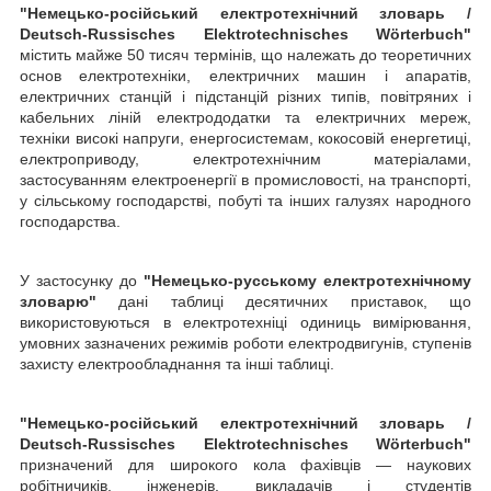
"Немецько-російський електротехнічний з
ловарь /
Deutsch-Russisches Elektrotechnisches Wörterbuch"
містить майже 50 тисяч термінів, що належать до теоретичних
основ електротехніки, електричних машин і апаратів,
електричних станцій і підстанцій різних типів, повітряних і
кабельних ліній електрододатки та електричних мереж,
техніки високі напруги, енергосистемам, кокосовій енергетиці,
електроприводу, електротехнічним матеріалами,
застосуванням електроенергії в промисловості, на транспорті,
у сільському господарстві, побуті та інших галузях народного
господарства.
У застосунку до
"Немецько-русському електротехнічному
з
ловар
ю"
дані таблиці десятичних приставок, що
використовуються в електротехніці одиниць вимірювання,
умовних зазначених режимів роботи електродвигунів, ступенів
захисту електрообладнання та інші таблиці.
"Немецько-російський електротехнічний з
ловарь /
Deutsch-Russisches Elektrotechnisches Wörterbuch"
призначений для широкого кола фахівців — наукових
робітничиків, інженерів, викладачів і студентів