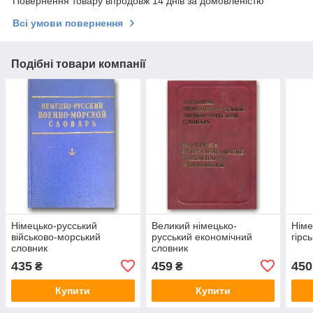
Повернення товару впродовж 14 днів за домовленістю
Всі умови повернення
Подібні товари компанії
Німецько-русський
Великий німецько-
Німе
військово-морський
русський економічний
гірс
словник
словник
435
459
450
₴
₴
Купити
Купити