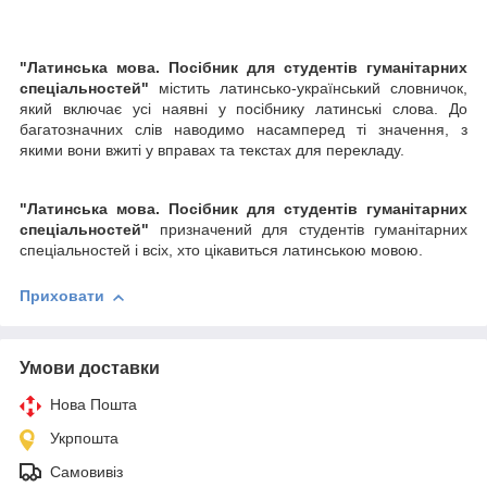
"Латинська мова. Посібник для студентів гуманітарних
спеціальностей"
містить латинсько-український словничок,
який вклю­чає усі наявні у посібнику латинські слова. До
багатозначних слів наво­димо насамперед ті значення, з
якими вони вжиті у вправах та текстах для перекладу.
"Латинська мова. Посібник для студентів гуманітарних
спеціальностей"
призначений для студентів гуманітарних
спеціальностей і всіх, хто цікавить­ся латинською мовою.
Приховати
Умови доставки
Нова Пошта
Укрпошта
Самовивіз