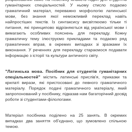
гуманітарних спеціаль­ностей. У ньому стисло подаємо
граматичний матеріал, переважно мор­фологію латинської
мови, без знання якої неможливий переклад навіть
найпростіших текстів. Із синтаксису висвітлюємо тільки ті
питання, які принципово відрізняються від української мови і
вимагають особливих пояснень для перекладу. Кожну
граматичну тему ілюструємо приклада­ми та подаємо ряд
граматичних вправ, в окремих випадках зі зразками їх
виконання. У реченнях для перекладу стараємося подавати
інфор­мацію з історії та культури античного світу.
"Латинська мова. Посібник для студентів гуманітарних
спеціальностей"
містить латин­ські прислів'я, приказки та
крилаті вирази, які пристосовані до певного граматичного
матеріалу. Порядок подачі граматичного матеріалу, який
запропонований у посібнику, підказав нам багаторічний досвід
роботи зі студентами-філологами.
Матеріал посібника поділено на 25 занять. В окремих
випадках два заняття об'єднано, що зумовлено спільною
темою.