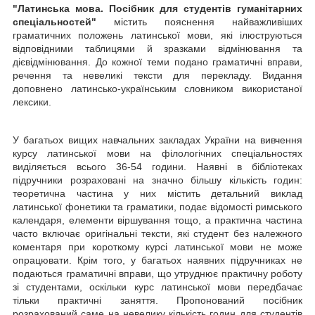
"Латинська мова. Посібник для студентів гуманітарних
спеціальностей"
містить пояснення найважливіших
граматичних положень латинської мови, які ілюструються
відповідними та­блицями й зразками відмінювання та
дієвідмінювання. До кожної теми подано граматичні вправи,
речення та невеликі тексти для перекладу. Видання
доповнено латинсько-українським словником використаної
лексики.
У багатьох вищих навчальних закладах України на вивчення
курсу латинської мови на філологічних спеціальностях
виділяється всього 36-54 години. Наявні в бібліотеках
підручники розраховані на значно біль­шу кількість годин:
теоретична частина у них містить детальний виклад
латинської фонетики та граматики, подає відомості римського
кален­даря, елементи віршування тощо, а практична частина
часто включає оригінальні тексти, які студент без належного
коментаря при коротко­му курсі латинської мови не може
опрацювати. Крім того, у багатьох наявних підручниках не
подаються граматичні вправи, що утруднює практичну роботу
зі студентами, оскільки курс латинської мови перед­бачає
тільки практичні заняття. Пропонований посібник
розрахований саме на невелику кількість годин для студентів