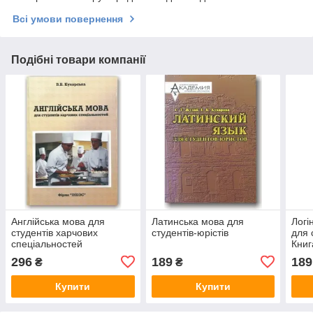
Всі умови повернення
Подібні товари компанії
Англійська мова для
Латинська мова для
Логі
студентів харчових
студентів-юрістів
для 
спеціальностей
Книг
296
189
189
₴
₴
Купити
Купити