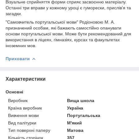
Візуальне сприйняття форми сприяє засвоєнню матеріалу.
Останні три вправи у кожному уроці є гуморески, прислів'я та
загадки.
"Самовчитель португальської мови" Родіоновою М. А.
призначений особам, які бажають самостійно опанувати
основи португальської мови. Може бути рекомендований для
використання в ліцеях, гімназіях, курсах та факультетах
іноземних мов.
Приховати
Характеристики
Основні
Виробник
Вища школа
Країна виробник
Україна
Вивчення мови
Португальська
Вид палітурки
М'який
Тип поверхні паперу
Матова
Кількість сторінок
357