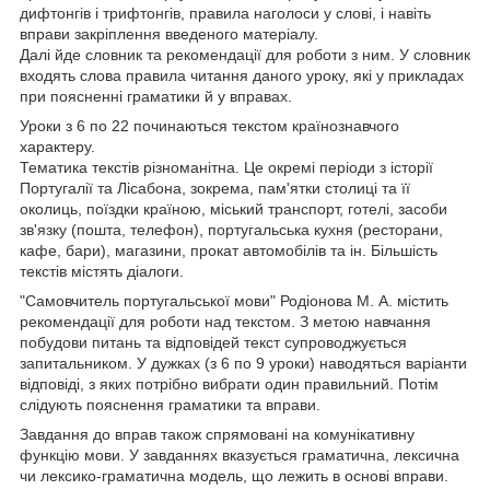
дифтонгів і трифтонгів, правила наголоси у слові, і навіть
вправи закріплення введеного матеріалу.
Далі йде словник та рекомендації для роботи з ним. У словник
входять слова правила читання даного уроку, які у прикладах
при поясненні граматики й у вправах.
Уроки з 6 по 22 починаються текстом країнознавчого
характеру.
Тематика текстів різноманітна. Це окремі періоди з історії
Португалії та Лісабона, зокрема, пам'ятки столиці та її
околиць, поїздки країною, міський транспорт, готелі, засоби
зв'язку (пошта, телефон), португальська кухня (ресторани,
кафе, бари), магазини, прокат автомобілів та ін. Більшість
текстів містять діалоги.
"Самовчитель португальської мови" Родіонова М. А. містить
рекомендації для роботи над текстом. З метою навчання
побудови питань та відповідей текст супроводжується
запитальником. У дужках (з 6 по 9 уроки) наводяться варіанти
відповіді, з яких потрібно вибрати один правильний. Потім
слідують пояснення граматики та вправи.
Завдання до вправ також спрямовані на комунікативну
функцію мови. У завданнях вказується граматична, лексична
чи лексико-граматична модель, що лежить в основі вправи.