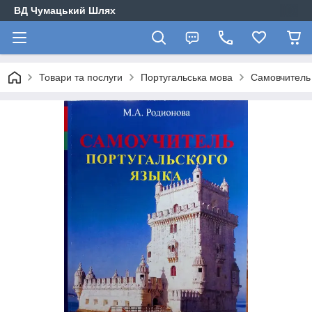
ВД Чумацький Шлях
Товари та послуги
Португальська мова
Самовчитель 