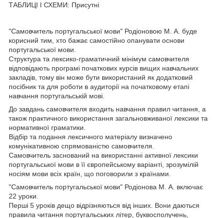
ТАБЛИЦІ І СХЕМИ: Присутні
"Самовчитель португальської мови" Родіоновою М. А. буде
корисний тим, хто бажає самостійно опанувати основи
португальської мови.
Структура та лексико-граматичний мінімум самовчителя
відповідають програмі початкових курсів вищих навчальних
закладів, тому він може бути використаний як додатковий
посібник та для роботи в аудиторії на початковому етапі
навчання португальській мові.
До завдань самовчителя входить навчання правил читання, а
також практичного використання загальновживаної лексики та
нормативної граматики.
Відбір та подання лексичного матеріалу визначено
комунікативною спрямованістю самовчителя.
Самовчитель заснований на використанні активної лексики
португальської мови в її європейському варіанті, зрозумілій
носіям мови всіх країн, що поговорили з країнами.
"Самовчитель португальської мови" Родіонова М. А. включає
22 уроки.
Перші 5 уроків дещо відрізняються від інших. Вони даються
правила читання португальських літер, буквосполучень,