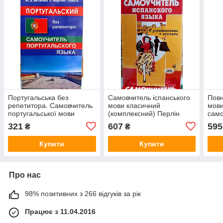
Португальська без
Самовчитель іспанського
Повн
репетитора. Самовчитель
мови класичний
мови
португальської мови
(комплексний) Перлін
само
ауді
321
607
595
₴
₴
Купити
Купити
Про нас
98% позитивних з 266 відгуків за рік
Працює з 11.04.2016