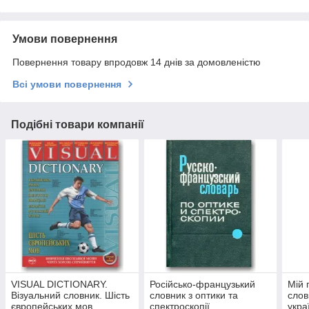
Умови повернення
Повернення товару впродовж 14 днів за домовленістю
Всі умови повернення
Подібні товари компанії
VISUAL DICTIONARY.
Російсько-французький
Мій 
Візуальний словник. Шість
словник з оптики та
слов
європейських мов
спектроскопії
укра