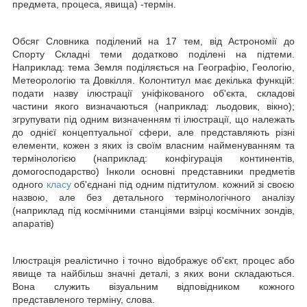
предмета, процеса, явища) -термін.
Обсяг Словника поділений на 17 тем, від Астрономії до
Спорту Складні теми додатково поділені на підтеми.
Наприклад: тема Земля поділяється на Географію, Геологію,
Метеорологію та Довкілля. Колонтитул має декілька функцій:
подати назву ілюстрації уніфіко­ваного об'єкта, складові
частини якого визначаються (наприклад: льодовик, вікно);
згрупувати під одним визначенням ті ілюстрації, що належать
до однієї концептуальної сфери, але представляють різні
елементи, кожен з яких із своїм власним найменуванням та
терміно­логією (наприклад: конфігурація континентів,
домогосподарство) Інколи основні представники предметів
одного
класу
об'єднані під одним підтитулом. кожний зі своєю
назвою, але без детального термінологічного аналізу
(наприклад під космічними станціями взірці космічних зондів,
апаратів)
Ілюстрація реалістично і точно відображує об'єкт, процес або
явище та найбільш значні деталі, з яких вони складаються.
Вона служить візуальним відповідником кожного
представленого терміну, слова.