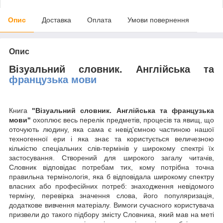
Опис
Доставка
Оплата
Умови повернення
Опис
Візуальний словник. Англійська та
французька мови
Книга
"Візуальний словник. Англійська та французька
мови"
охоплює весь перелік предметів, процесів та явищ, що
оточують людину, яка сама є невід'ємною частиною нашої
техногенної ери і яка знає та користується величезною
кількістю спеціальних слів-термінів у широкому спектрі їх
застосування. Створений для широкого загалу читачів,
Словник відповідає потребам тих, кому потрібна точна
правильна термінологія, яка б відповідала широкому спектру
власних або професійних потреб: знаходження невідомого
терміну, перевірка значення слова, його популяризація,
додаткове вивчення матеріалу. Вимоги сучасного користувача
призвели до такого підбору змісту Словника, який мав на меті