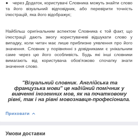
● через Додаток, користувачі Словника можуть знайти слово
та його візуаль­ний відповідник, або перевірити точність
ілюстрацій, яка його відображує;
Найбільш оригінальним аспектом Словника є той факт, що
ілюстрації дають змогу користувачеві відшукати слово у
випадку, коли читач має лише приблизне уявлення про його
значення. Словник у порівнянні з довідниками є унікальним
саме через цю його особливість. Будь які інші словники
вимагають від користувача обов'язково спочатку знати
значення слово.
"Візуальний словник. Англійська та
французька мови" це
надійний помічник у
вивченні іно­земних мов, як на початковому
рівні, так і на рівні мовознавця-професіонала.
Приховати
Умови доставки