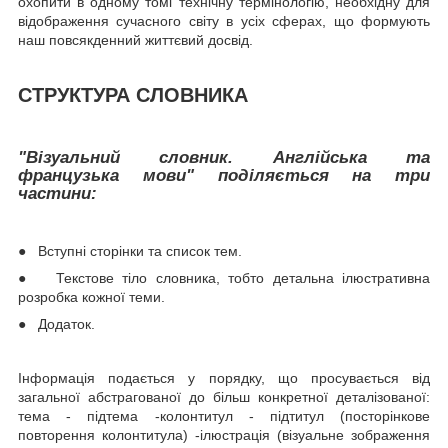
охопити в одному томі технічну термінологію, необхідну для
відображення сучасного світу в усіх сферах, що формують
наш повсякденний життєвий досвід.
СТРУКТУРА СЛОВНИКА
"Візуальний словник. Англійська та
французька мови"
поділяється на три
частини:
● Вступні сторінки та список тем.
● Текстове тіло словника, тобто детальна ілюстративна
розробка кожної теми.
● Додаток.
Інформація подається у порядку, що просувається від
загальної абстрагованої до більш конкретної деталізованої:
тема - підтема -колонтитул - підтитул (посторінкове
повторення колонтитула) -ілюстрація (візуальне зображення