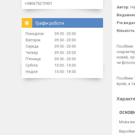
+380675273901
Автор:
На
Видавни
Графік роботи
Рік вида
Кількість
Понеділок
09:30
20:00
Вівторок
09:30
20:00
Посібн
Середа
09:30
20:00
охарактер
Четвер
09:30
20:00
новий, ор
Пʼятниця
09:30
20:00
чи філоло
Субота
10:00
19:00
Неділя
10:00
18:00
Посібник
вузів, а 
Характ
ОСНОВН
Мова ви
Виробни