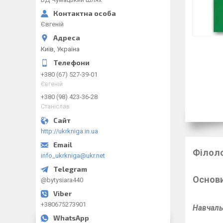
Євгеній
Київ, Україна
+380 (67) 527-39-01
Євгеній
+380 (98) 423-36-28
Станіслав
http://ukrkniga.in.ua
Філоло
info_ukrkniga@ukr.net
Основи
@bytysiara440
+380675273901
Навчаль