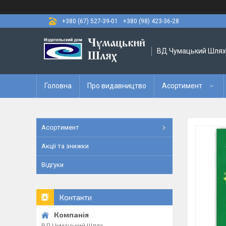
+380 (67) 527-39-01
+380 (98) 423-36-28
ВД Чумацький Шлях
Головна
Про видавництво
Асортимент
Асортимент
Акції та знижки
Відгуки
Контакти
ВД Чумацький Шлях