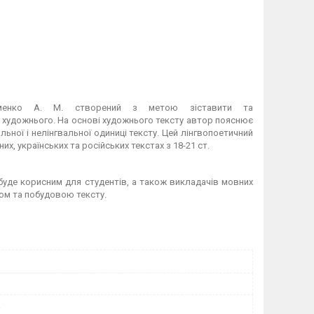
енко А. М. створений з метою зіставити та
у художнього. На основі художнього тексту автор пояснює
льної і нелінгвальної одиниці тексту. Цей лінгвопоетичний
, українських та російських текстах з 18-21 ст.
буде корисним для студентів, а також викладачів мовних
том та побудовою тексту.
а