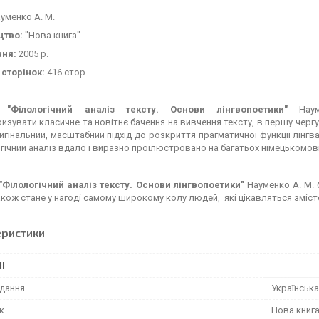
уменко А. М.
цтво:
"Нова книга"
ння:
2005 р.
 сторінок:
416 стор.
ик
"Філологічний аналіз тексту. Основи лінгвопоетики"
Наум
изувати класичне та новітнє бачення на вивчення тексту, в першу черг
игінальний, масштабний підхід до розкриття прагматичної функції лінгва
гічний аналіз вдало і виразно проілюстровано на багатьох німецькомовних
"Філологічний аналіз тексту. Основи лінгвопоетики"
Науменко А. М. 
також стане у нагоді самому широкому колу людей, які цікавляться зміс
еристики
І
дання
Українська
к
Нова книг