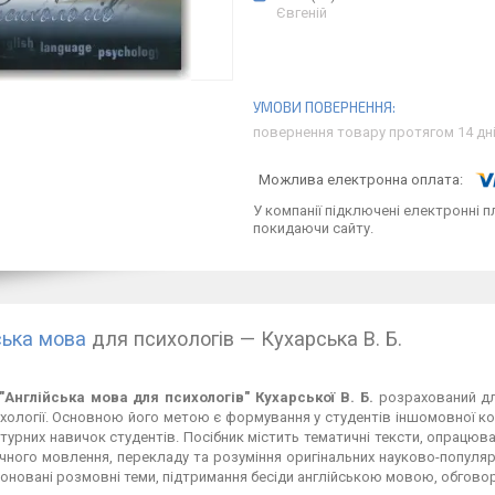
Євгеній
повернення товару протягом 14 дн
У компанії підключені електронні п
покидаючи сайту.
ська мова
для психологів — Кухарська В. Б.
"Англійська мова для психологів" Кухарської В. Б.
розрахований для
ихології. Основною його метою є формування у студентів іншомовної ко
турних навичок студентів. Посібник містить тема­тичні тексти, опрацюв
ічного мовлення, перекладу та розуміння оригінальних науково-популярни
оновані розмовні теми, підтримання бесіди англійською мовою, обговор