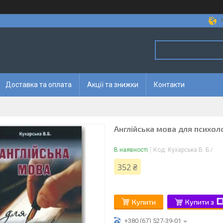
Доставка та оплата
Акції та знижки
Контакти
Англійська мова для психол
В наявності
Код:
Кухарська В. Б./
352 ₴
Купити
Купити з
+380 (67) 527-39-01