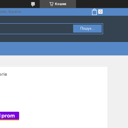
Кошик
Київ, Україна
Пошук...
огів