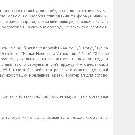
тивно орієнтовані уроки побудовані на автентичному ма­
ською мовою як засобом спілкування та формує навички
і лексичні вправи, лексичний мінімум, призначений для
 та розраховані на активне оволодіння лексикою, сприяють
are Unique", "Getting to Know the Real You", "Family", "Typical
 Decisions", "Human Needs and Values. Time", "Life", "Science
очуття, унікальність та неповторність кожної людини;
 аналізують стосунки в сім'ї, друж­бу між однолітками;
б і цінностей; прийняття рішень; ставлення до праці;
ву інформацію, мовленнєві зразки і матеріал для обгово­
практичних заняттях, так і сприятимуть чіткій організації
огів та короткий опис напрямків та шкіл, до яких вони на­