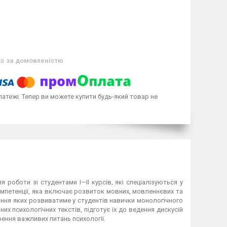
ів
за домовленістю
латежі. Тепер ви можете купити будь-який товар не
 роботи зі студентами I—II курсів, які спеціалізуються у
мпетенції, яка включає розвиток мовних, мов­леннєвих та
ання яких розвиватиме у студентів навички моно­логічного
х психологічних текстів, підготує їх до ведення дис­кусій
ення важливих питань психології.