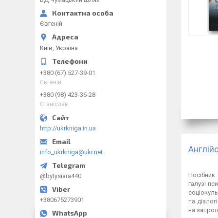
Євгеній
Київ, Україна
+380 (67) 527-39-01
Євгеній
+380 (98) 423-36-28
Станіслав
http://ukrkniga.in.ua
Англій
info_ukrkniga@ukr.net
Посібник
@bytysiara440
галузі пс
соціокуль
+380675273901
та діалог
на запроп