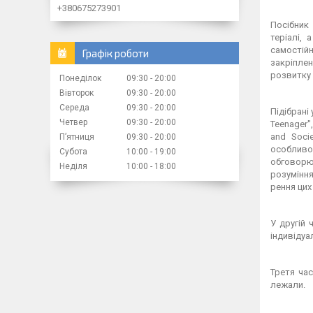
+380675273901
Посібник
теріалі,
самостій
Графік роботи
закріплен
розвитку 
Понеділок
09:30
20:00
Вівторок
09:30
20:00
Середа
09:30
20:00
Підібрані
Четвер
09:30
20:00
Teenager",
and Soci
Пʼятниця
09:30
20:00
особливос
Субота
10:00
19:00
обговорю
Неділя
10:00
18:00
розуміння
рення цих
У другій 
індивідуа
Третя час
лежали.