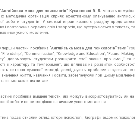
"Англійська мова для психологів" Кухарської В. Б.
містить комуніка
 а їх методична організація сприяє ефективному опануванню англій­
ної робо­ти студентів. У системі вправ кожного розділу представлен
ня і повторення ок­ремих слів і зворотів, що зустрічаються у текстах,
навичок усного мовлення.
 у першій частині посібника
"Англійська мова для психологів"
теми "You 
 "Friendship", "Communication", "Knowledge and Education", "Future. Making
ety" допоможуть студентам розширити свої знання про емоції та п
ті її характеру та темперамент, що впливає на розвиток особистості;
ють питання сучасної молоді; досліджують проблеми людських потре
 значення життя, навчання і освіти, забезпечуючи при цьому мовленнє
 та інших важливих питань.
частині посібника вміщені тексти, які можуть використо­вуватись як на 
льної роботи по оволодінню навичками усного мовлення.
тина подає стислий огляд історії психології, біографії ві­домих психол