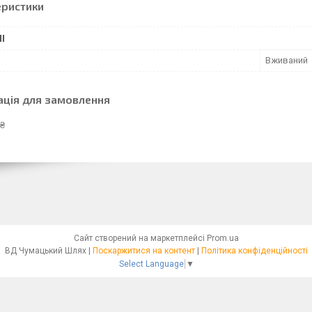
еристики
І
Вживаний
ація для замовлення
 ₴
Сайт створений на маркетплейсі
Prom.ua
ВД Чумацький Шлях |
Поскаржитися на контент
|
Політика конфіденційності
Select Language
▼