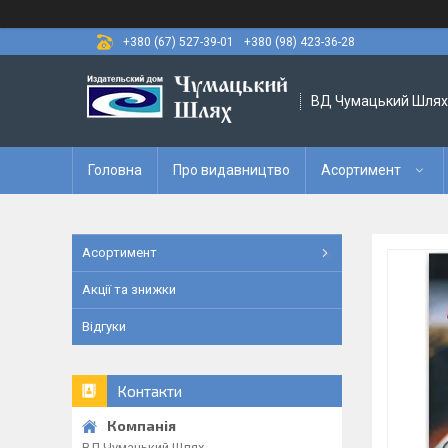
+380 (67) 527-39-01
+380 (98) 423-36-28
ВД Чумацький Шлях
Головна
Про видавництво
Асортимент
Асортимент
Акції та знижки
Відгуки
Контакти
ВД Чумацький Шлях