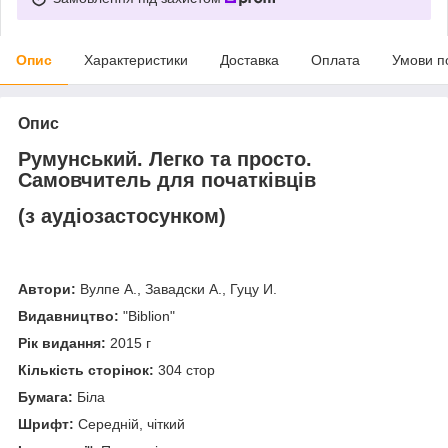
Опис
Характеристики
Доставка
Оплата
Умови п
Опис
Румунський. Легко та просто.
Самовчитель для початківців
(з аудіозастосунком)
Автори:
Вулпе А., Завадски А., Гуцу И.
Видавництво:
"Biblion"
Рік видання:
2015 г
Кількість сторінок:
304 стор
Бумага:
Біла
Шрифт:
Середній, чіткий