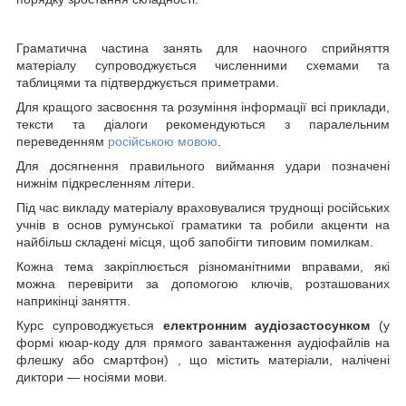
Граматична частина занять для наочного сприйняття
матеріалу супроводжується численними схемами та
таблицями та підтверджується приметрами.
Для кращого засвоєння та розуміння інформації всі приклади,
тексти та діалоги рекомендуються з паралельним
переведенням
російською мовою
.
Для досягнення правильного виймання удари позначені
нижнім підкресленням літери.
Під час викладу матеріалу враховувалися труднощі російських
учнів в основ румунської граматики та робили акценти на
найбільш складені місця, щоб запобігти типовим помилкам.
Кожна тема закріплюється різноманітними вправами, які
можна перевірити за допомогою ключів, розташованих
наприкінці заняття.
Курс супроводжується
електронним аудіозастосунком
(у
формі кюар-коду для прямого завантаження аудіофайлів на
флешку або смартфон) , що містить матеріали, налічені
диктори — носіями мови.