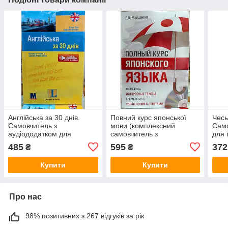
Англійська за 30 днів.
Повний курс японської
Чесь
Самовчитель з
мови (комплексний
Само
аудіододатком для
самовчитель з
для 
початківців
аудіозастосунком)
485
595
372
₴
₴
Купити
Купити
Про нас
98% позитивних з 267 відгуків за рік