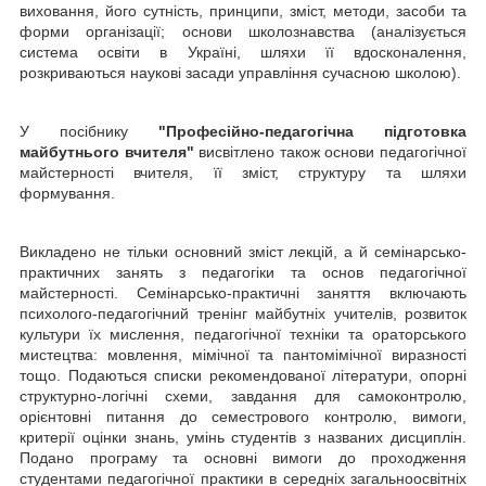
виховання, його сутність, принципи, зміст, методи, засоби та
форми організації; основи школознавства (аналізу­ється
система освіти в Україні, шляхи її вдосконалення,
розкриваються наукові засади управління сучасною школою).
У посібнику
"Професійно-педагогічна підготовка
майбутнього вчителя"
висвітлено також основи педагогічної
майстерності вчителя, її зміст, структуру та шляхи
формування.
Викладено не тільки основний зміст лекцій, а й семінарсько-
практичних занять з педагогіки та основ педагогічної
майстерності. Семінарсько-практичні заняття включають
психолого-педагогічний тренінг майбутніх учителів, розвиток
культури їх мислення, педагогічної техніки та ораторського
мистецтва: мовлення, мімічної та пантомімічної виразності
тощо. Подаються списки рекомендованої літератури, опорні
структурно-логічні схеми, завдання для самоконтролю,
орієнтовні питання до семестрового контролю, вимоги,
критерії оцінки знань, умінь студентів з названих дисциплін.
Подано програму та основні вимоги до проходження
студентами педагогічної практики в середніх загальноосвітніх