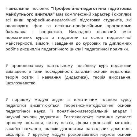
Навчальний посібник
"Професійно-педагогічна підготовка
майбутнього вчителя"
має комплексний характер і охоплює
всі види професійно-педагогічної підготовки студентів, які
опановують фах за освітньо-професійними програмами
бакалавра і спеціаліста. Викладено основний зміст
нормативних курсів з педагогіки та основ педагогічної
майстерності, вимоги і завдання до курсових та дипломних
робіт з дисциплін педагогічного циклу і педагогічної практики.
У пропонованому навчальному посібнику курс педагогіки
викладено в такій послідовності: загальні основи педагогіки,
теорія освіти і навчання (дидактика), теорія виховання,
школознавство.
У першому модулі згідно з тематичним планом курсу
педагогіки висвітлю­ються теоретико-методологічні основи
педагогічної науки, її понятійно-категоріальний апарат і
наукові основи дидактики. Розглядаються питання сутності
процесу навчання, змісту освіти, форм організації, методів,
засобів навчання, шляхів діагностики навчальних досягнень
школярів. У другому модулі розкриваються наукові основи