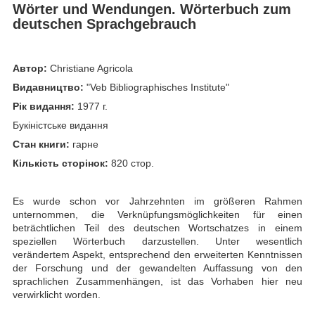
Wörter und Wendungen. Wörterbuch zum
deutschen Sprachgebrauch
Автор:
Christiane Agricola
Видавництво:
"Veb Bibliographisches Institute"
Рік видання:
1977 г.
Букіністське видання
Стан книги:
гарне
Кількість сторінок:
820 стор.
Es wurde schon vor Jahrzehnten im größeren Rahmen
unternommen, die Verknüp­fungsmöglichkeiten für einen
beträchtlichen Teil des deutschen Wortschatzes in einem
speziellen Wörterbuch darzustellen. Unter wesentlich
verändertem Aspekt, entsprechend den erweiterten Kenntnissen
der Forschung und der gewandelten Auffassung von den
sprachlichen Zusammenhängen, ist das Vorhaben hier neu
verwirklicht worden.