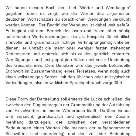
Wir haben diesem Buch den Titel "Wörter und Wendungen"
gegeben; denn es zeigt, wie die Wörter des allgemeinen
deutschen Wortschatzes zu sprachlichen Wendungen verknüpft
werden können. Der Begriff der Wendung ist dabei weit ge­faßt.
Er beginnt mit dem Bereich der losen und freien, aber häufig
auftretenden Wortverbindungen, die als Beispiele für inhaltlich
sinnvolle und grammatisch richtige Verknüpfungsmöglichkeiten
dienen; er umfaßt die mehr oder weniger festen stehen­den
Redensarten und erstreckt sich bis zu den gänzlich erstarrten
Wortfügungen und fest geprägten Sätzen mit voller Umdeutung
des Gesamtsinnes. Dem Benutzer wird das jeweils behandelte
Stichwort im Zusammenhang eines Teilsatzes, wenn nötig auch
eines vollständigen Satzes, mit den üblichen oder mit typischen
Verbin­dungen, also im wirklichen Sprachgebrauch vorgeführt.
Diese Form der Darstellung soll erstens die Lücke schließen, die
zwischen den Fü­gungsregeln der Grammatik und der Aufzählung
von Einzelwörtern in einem Wörter­buch klafft. Darüber hinaus
wird versucht, grundsätzlich und systematisch den Zusam­
menhang darzulegen, der zwischen den verschiedenen
Bedeutungen eines Wortes (die meisten der aufgenommenen
Stichwörter sind mehrdeutig) und den zu jeder Bedeu­tung