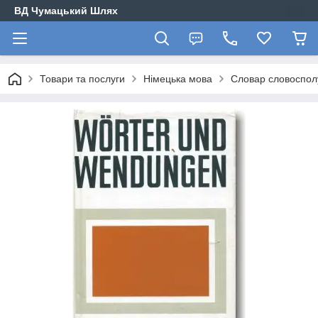
ВД Чумацький Шлях
Товари та послуги
Німецька мова
Словар словоспол