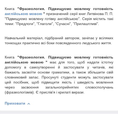
Книга
"Фразеология. Підвищуємо мовлену готовність
англійською мовою
"
призначений серії книг Литвінова П. П.
"Підвищуємо мовлену готівку англійською". Серія містить такі
теми: "Предлоги", "Глаголи", "Сучасні", "Прилаштливі".
Навчальний матеріал, підібраний автором, зачіпає у всіляких
тонкощах практично всі боки повсякденного людського життя.
Книга
"Фразеология. Підвищуємо мовлену готовність
англійською мовою "
має для того, щоб надати істотну
допомогу в самоутворенні й застосувати у читачів, які
бажають засвоїти основи граматики, а також збільшити свій
словниковий запас. Просунуті студенти можуть застосувати
цей посібник, щоб підвищити якість і швидкість мовлення
через засвоєння загальноприйнятих словосполучань
(фразеологізмів). Є прислів'я і крилаті вирази.
Приховати