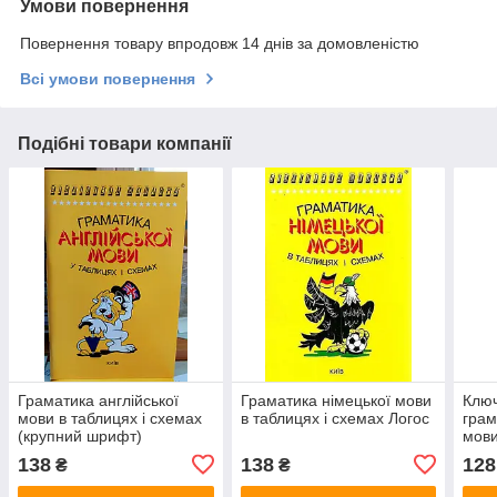
Умови повернення
Повернення товару впродовж 14 днів за домовленістю
Всі умови повернення
Подібні товари компанії
Граматика англійської
Граматика німецької мови
Ключ
мови в таблицях і схемах
в таблицях і схемах Логос
грам
(крупний шрифт)
мов
138
138
128
₴
₴