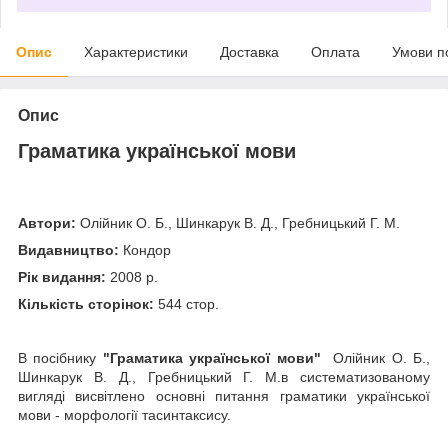
Опис
Характеристики
Доставка
Оплата
Умови п
Опис
Граматика української мови
Автори:
Олійник О. Б., Шинкарук В. Д., Гребницький Г. М.
Видавництво:
Кондор
Рік видання:
2008 р.
Кількість сторінок:
544 стор.
В посібнику
"Граматика української мови"
Олійник О. Б.,
Шинкарук В. Д., Гребницький Г. М.в систематизованому
вигляді висвітлено основні питання граматики української
мови - морфології тасинтаксису.