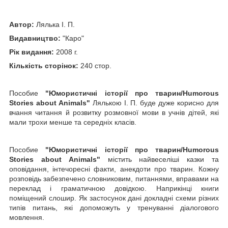
Автор:
Лялька І. П.
Видавництво:
"Каро"
Рік видання:
2008 г.
Кількість сторінок:
240 стор.
Пособие
"Юмористичні історії про тварин/Hum
orous
Stories
about
Animals
"
Лялькою І. П. буде дуже корисно для
вчання читання й розвитку розмовної мови в учнів дітей, які
мали трохи менше та середніх класів.
Пособие
"Юмористичні історії про тварин/Hum
orous
Stories
about
Animals
"
містить найвеселіші казки та
оповідання, інтечоресні факти, анекдоти про тварин. Кожну
розповідь забезпечено словниковим, питаннями, вправами на
переклад і граматичною довідкою. Наприкінці книги
поміщений слошир. Як застосунок дані докладні схеми різних
типів питань, які допоможуть у тренуванні діалогового
мовлення.