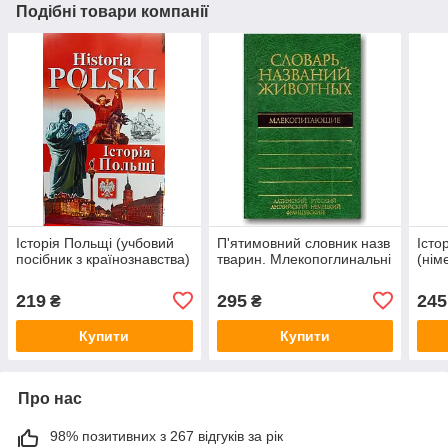
Подібні товари компанії
Історія Польщі (учбовий
П'ятимовний словник назв
Істо
посібник з країнознавства)
тварин. Млекопоглинальні
(нім
219
295
245
₴
₴
Купити
Купити
Про нас
98% позитивних з 267 відгуків за рік