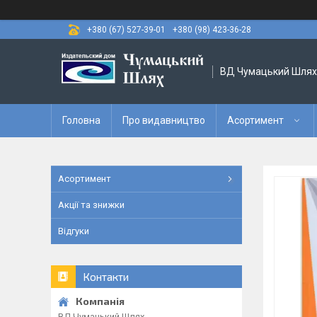
+380 (67) 527-39-01
+380 (98) 423-36-28
ВД Чумацький Шлях
Головна
Про видавництво
Асортимент
Асортимент
Акції та знижки
Відгуки
Контакти
ВД Чумацький Шлях