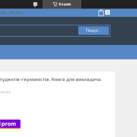
Кошик
Київ, Україна
Пошук...
студентів-германістів. Книга для викладача.
никова