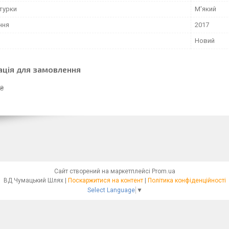
турки
М'який
ння
2017
Новий
ація для замовлення
 ₴
Сайт створений на маркетплейсі
Prom.ua
ВД Чумацький Шлях |
Поскаржитися на контент
|
Політика конфіденційності
Select Language
▼