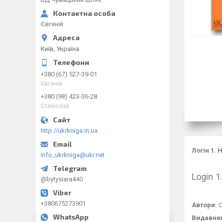
Євгеній
Київ, Україна
+380 (67) 527-39-01
Євгеній
+380 (98) 423-36-28
Станіслав
http://ukrkniga.in.ua
Логін 1.
info_ukrkniga@ukr.net
Login 
@bytysiara440
+380675273901
Автори:
С
Видавни