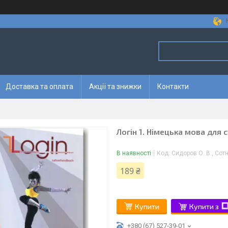
Доставка та оплата
Акції та знижки
Контакти
Логін 1. Німецька мова для 
В наявності
Код:
Сидоров О. В., Сот
189 ₴
Купити
Купити з
+380 (67) 527-39-01