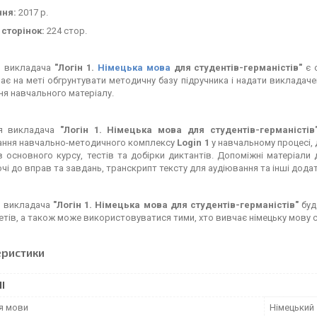
ння:
2017 р.
 сторінок:
224 стор.
я викладача
"Логін 1.
Німецька мова
для студентів-германістів"
є 
має на меті обгрунтувати методичну базу підручника і надати ви­клада
я навчального матеріалу.
ля викладача
"Логін 1. Німецька мова для студентів-германісті
ання навчально-методичного комплексу
Login 1
у навчальному процесі, 
в основного курсу, тестів та добірки диктантів. Допоміжні матеріали 
ючі до вправ та завдань, транскрипт тексту для аудіювання та інші дода
я викладача
"Логін 1. Німецька мова для студентів-германістів"
буд
етів, а та­кож може використовуватися тими, хто вивчає німецьку мову
еристики
І
я мови
Німецький