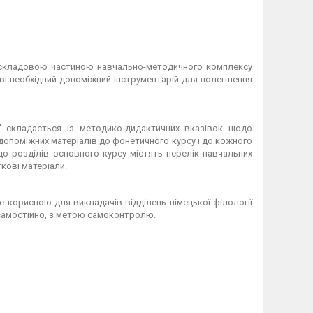
складовою частиною навчально-методичного комп­лексу
чеві необхідний допоміжний інструментарій для полегшення
в"
складається із методико-дидактичних вказівок щодо
допоміжних ма­теріалів до фонетичного курсу і до кожного
до розділів основного курсу містять пе­релік навчальних
ткові матеріали.
е корисною для викладачів відділень німецької філології
 самостійно, з метою самоконтролю.