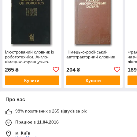
Ілюстрований словник із
Німецько-російський
Фран
робототехніки. Англо-
автотракторний словник
навч
німецько-французько-
лінг
російський
265
204
189
₴
₴
Купити
Купити
Про нас
98% позитивних з 265 відгуків за рік
Працює з 11.04.2016
м. Київ