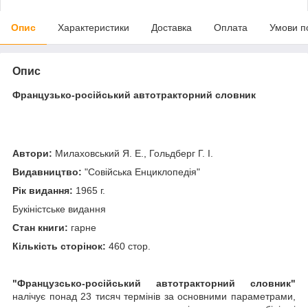
Опис
Характеристики
Доставка
Оплата
Умови п
Опис
Французько-російський автотракторний словник
Автори:
Милаховський Я. Е., Гольдберг Г. І.
Видавництво:
"Совійська Енциклопедія"
Рік видання:
1965 г.
Букіністське видання
Стан книги:
гарне
Кількість сторінок:
460 стор.
"Французсько-російський автотракторний словник"
налічує понад 23 тисяч термінів за основними параметрами,