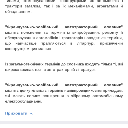
типами, компонуваннями, конструкціями як автомобілів і
тракторів загалом, так і за їх механізмами, агрегатами й
обладнанням.
"Французсько-російський автотракторний словник"
містить пояснення та терміни із випробування, ремонту й
обслуговування автомобілів і трактоторів наводяться терміни,
що найчастіше трапляються в літарітурі, присвяченій
конструкціям цих машин.
Із загальнотехнічних термінів до словника входять тільки ті, які
широко вживаються в автотракторній літературі.
"Французсько-російський автотракторний словник"
містить деяку кількість термінів напівпровідниковим приладам,
які мають велике поширення в зібраному автомобільному
електрообладнанні.
Приховати